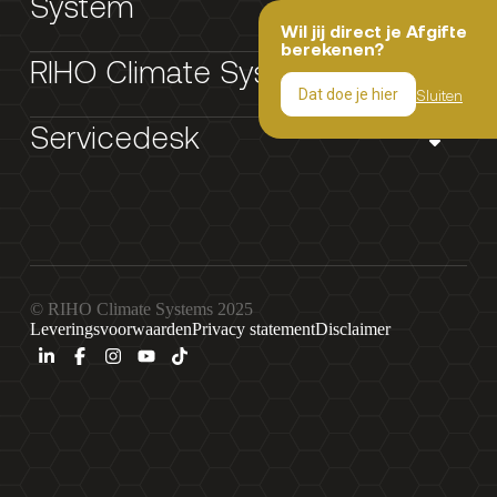
System
Wil jij direct je Afgifte
berekenen?
RIHO Climate Systems
Sluiten
Dat doe je hier
Servicedesk
© RIHO Climate Systems 2025
Leveringsvoorwaarden
Privacy statement
Disclaimer