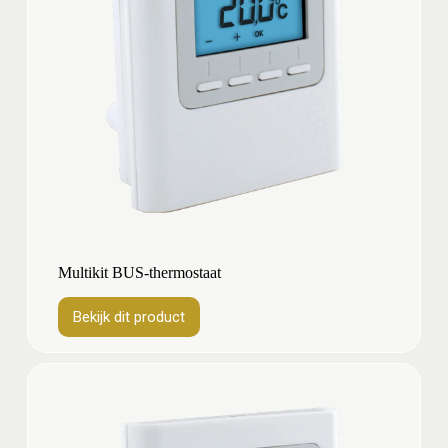
Multikit BUS-thermostaat
Bekijk dit product
Bekijk
dit
product