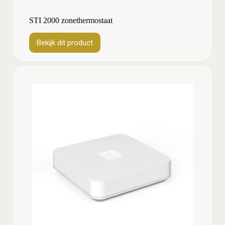
STI 2000 zonethermostaat
Bekijk dit product
Bekijk
dit
product