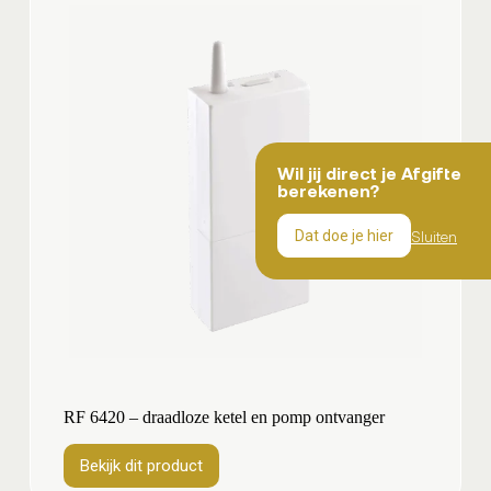
Wil jij direct je Afgifte
berekenen?
Sluiten
Dat doe je hier
RF 6420 – draadloze ketel en pomp ontvanger
Bekijk dit product
Bekijk
dit