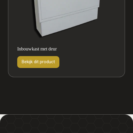
Inbouwkast met deur
Bekijk dit product
Bekijk
dit
product