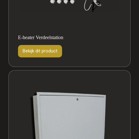
E-heater Verdeelstation
Bekijk dit product
Bekijk
dit
product