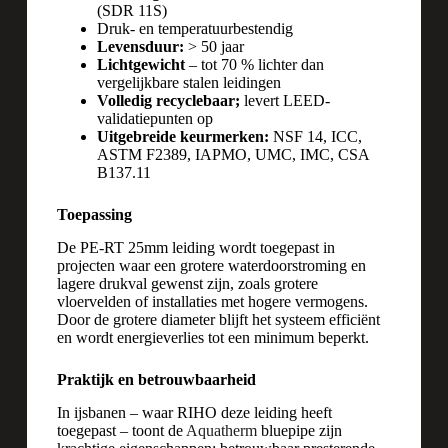
(SDR 11S)
Druk- en temperatuurbestendig
Levensduur:
> 50 jaar
Lichtgewicht
– tot 70 % lichter dan
vergelijkbare stalen leidingen
Volledig recyclebaar;
levert LEED-
validatiepunten op
Uitgebreide keurmerken:
NSF 14, ICC,
ASTM F2389, IAPMO, UMC, IMC, CSA
B137.11
Toepassing
De PE-RT 25mm leiding wordt toegepast in
projecten waar een grotere waterdoorstroming en
lagere drukval gewenst zijn, zoals grotere
vloervelden of installaties met hogere vermogens.
Door de grotere diameter blijft het systeem efficiënt
en wordt energieverlies tot een minimum beperkt.
Praktijk en betrouwbaarheid
In ijsbanen – waar RIHO deze leiding heeft
toegepast – toont de
Aquatherm
bluepipe zijn