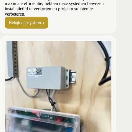
maximale efficiëntie, hebben deze systemen bewezen
installatietijd te verkorten en projectresultaten te
verbeteren.
Bekijk dit systeem
Prefab
verdelers