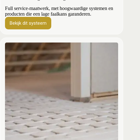
Full service-maatwerk, met hoogwaardige systemen en
producten die een lage faalkans garanderen.
Bekijk dit systeem
Vloerverwarming
–
en
koeling