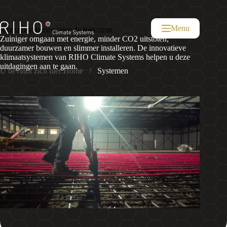
Ga
naar
de
Menu
Klimaatsystemen voor de toekomst
inhoud
Zuiniger omgaan met energie, minder CO2 uitstoten,
duurzamer bouwen en slimmer installeren. De innovatieve
klimaatsystemen van RIHO Climate Systems helpen u deze
uitdagingen aan te gaan.
U bevindt zich hier:
Home
/
Systemen