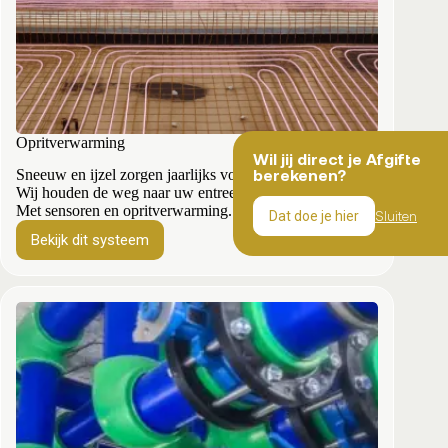
Opritverwarming
Wil jij direct je Afgifte
berekenen?
Sneeuw en ijzel zorgen jaarlijks voor heel wat overlast.
Wij houden de weg naar uw entree sneeuw- en ijsvrij.
Met sensoren en opritverwarming.
Sluiten
Dat doe je hier
Bekijk dit systeem
Opritverwarming