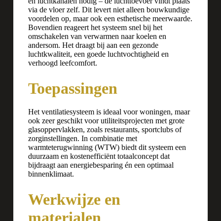
en luchtkanalen nodig – de luchttoevoer vindt plaats
via de vloer zelf. Dit levert niet alleen bouwkundige
voordelen op, maar ook een esthetische meerwaarde.
Bovendien reageert het systeem snel bij het
omschakelen van verwarmen naar koelen en
andersom. Het draagt bij aan een gezonde
luchtkwaliteit, een goede luchtvochtigheid en
verhoogd leefcomfort.
Toepassingen
Het ventilatiesysteem is ideaal voor woningen, maar
ook zeer geschikt voor utiliteitsprojecten met grote
glasoppervlakken, zoals restaurants, sportclubs of
zorginstellingen. In combinatie met
warmteterugwinning (WTW) biedt dit systeem een
duurzaam en kostenefficiënt totaalconcept dat
bijdraagt aan energiebesparing én een optimaal
binnenklimaat.
Werkwijze en
materialen