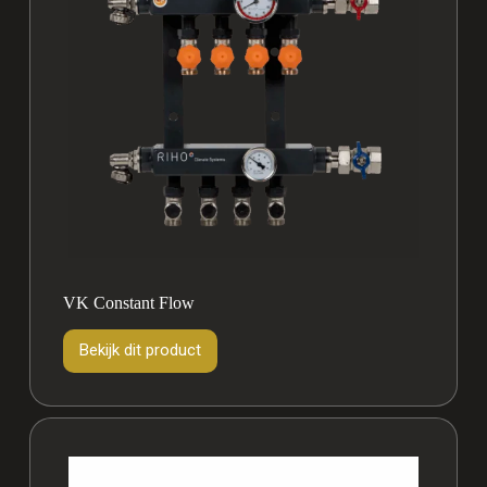
VK Constant Flow
Bekijk dit product
Bekijk
dit
product