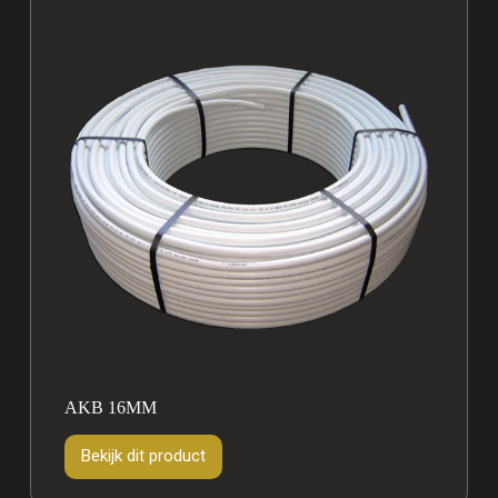
AKB 16MM
Bekijk dit product
Bekijk
dit
product