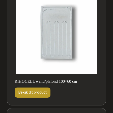
RIHOCELL wand/plafond 100×60 cm
Bekijk dit product
Bekijk
dit
product