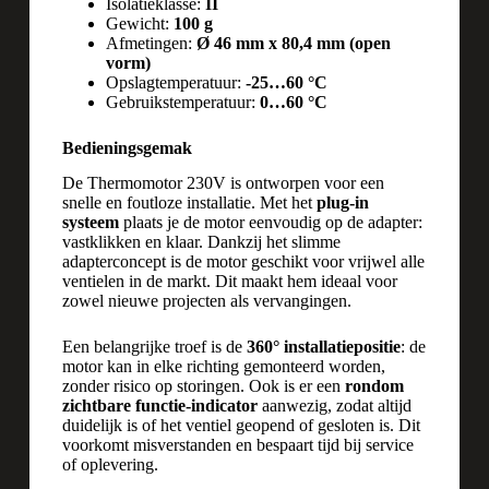
Isolatieklasse:
II
Gewicht:
100 g
Afmetingen:
Ø 46 mm x 80,4 mm (open
vorm)
Opslagtemperatuur:
-25…60 °C
Gebruikstemperatuur:
0…60 °C
Bedieningsgemak
De Thermomotor 230V is ontworpen voor een
snelle en foutloze installatie. Met het
plug-in
systeem
plaats je de motor eenvoudig op de adapter:
vastklikken en klaar. Dankzij het slimme
adapterconcept is de motor geschikt voor vrijwel alle
ventielen in de markt. Dit maakt hem ideaal voor
zowel nieuwe projecten als vervangingen.
Een belangrijke troef is de
360° installatiepositie
: de
motor kan in elke richting gemonteerd worden,
zonder risico op storingen. Ook is er een
rondom
zichtbare functie-indicator
aanwezig, zodat altijd
duidelijk is of het ventiel geopend of gesloten is. Dit
voorkomt misverstanden en bespaart tijd bij service
of oplevering.