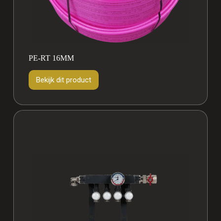
PE-RT 16MM
Bekijk dit product
Bekijk
dit
product