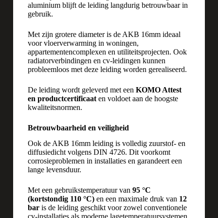
aluminium blijft de leiding langdurig betrouwbaar in
gebruik.
Met zijn grotere diameter is de AKB 16mm ideaal
voor vloerverwarming in woningen,
appartementencomplexen en utiliteitsprojecten. Ook
radiatorverbindingen en cv-leidingen kunnen
probleemloos met deze leiding worden gerealiseerd.
De leiding wordt geleverd met een
KOMO Attest
en productcertificaat
en voldoet aan de hoogste
kwaliteitsnormen.
Betrouwbaarheid en veiligheid
Ook de AKB 16mm leiding is volledig zuurstof- en
diffusiedicht volgens DIN 4726. Dit voorkomt
corrosieproblemen in installaties en garandeert een
lange levensduur.
Met een gebruikstemperatuur van
95 °C
(kortstondig 110 °C)
en een maximale druk van
12
bar
is de leiding geschikt voor zowel conventionele
cv-installaties als moderne lagetemperatuursystemen