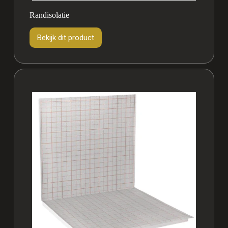
Randisolatie
Bekijk dit product
Bekijk
dit
product