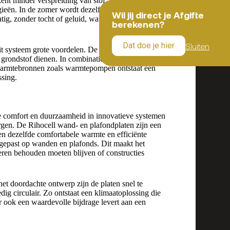
ekent minder verspreiding van stof, wat het systeem
gieën. In de zomer wordt dezelfde techniek benut
Wil jij direct je Afgifte
tig, zonder tocht of geluid, wat het leefklimaat
berekenen?
Dat doe je hier
Sluiten
 systeem grote voordelen. De platen zijn volledig
 grondstof dienen. In combinatie met aluminium
warmtebronnen zoals warmtepompen ontstaat een
ssing.
comfort en duurzaamheid in innovatieve systemen
rgen. De Rihocell wand- en plafondplaten zijn een
en dezelfde comfortabele warmte en efficiënte
gepast op wanden en plafonds. Dit maakt het
eren behouden moeten blijven of constructies
et doordachte ontwerp zijn de platen snel te
dig circulair. Zo ontstaat een klimaatoplossing die
ar ook een waardevolle bijdrage levert aan een