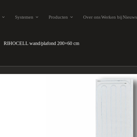
Systemen
Producten
Over ons
Werken bij
Nieuws
/
RIHOCELL wand/plafond 200×60 cm