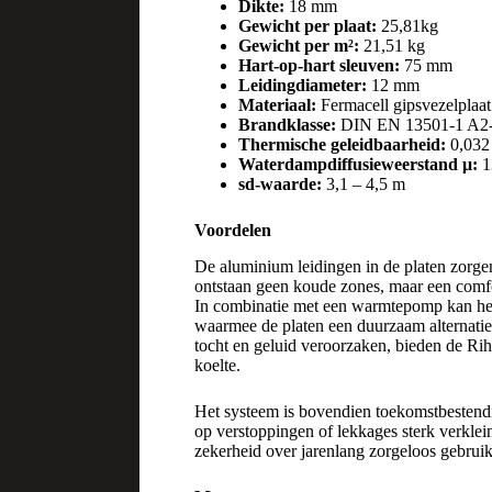
Dikte:
18 mm
Gewicht per plaat:
25,81kg
Gewicht per m²:
21,51 kg
Hart-op-hart sleuven:
75 mm
Leidingdiameter:
12 mm
Materiaal:
Fermacell gipsvezelplaa
Brandklasse:
DIN EN 13501-1 A2-
Thermische geleidbaarheid:
0,03
Waterdampdiffusieweerstand μ:
1
sd-waarde:
3,1 – 4,5 m
Voordelen
De aluminium leidingen in de platen zorgen
ontstaan geen koude zones, maar een comfor
In combinatie met een warmtepomp kan het
waarmee de platen een duurzaam alternatief
tocht en geluid veroorzaken, bieden de Rih
koelte.
Het systeem is bovendien toekomstbestendig
op verstoppingen of lekkages sterk verklei
zekerheid over jarenlang zorgeloos gebruik