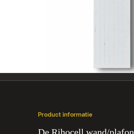
Product informatie
De Rihocell wand/plafon