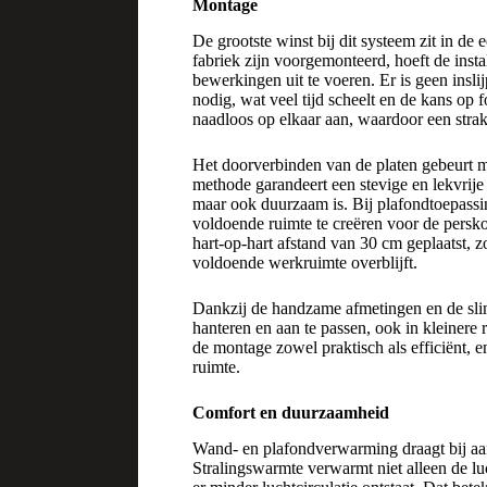
Montage
De grootste winst bij dit systeem zit in de
fabriek zijn voorgemonteerd, hoeft de inst
bewerkingen uit te voeren. Er is geen insli
nodig, wat veel tijd scheelt en de kans op f
naadloos op elkaar aan, waardoor een strak
Het doorverbinden van de platen gebeurt 
methode garandeert een stevige en lekvrije 
maar ook duurzaam is. Bij plafondtoepass
voldoende ruimte te creëren voor de persk
hart-op-hart afstand van 30 cm geplaatst, 
voldoende werkruimte overblijft.
Dankzij de handzame afmetingen en de sli
hanteren en aan te passen, ook in kleinere 
de montage zowel praktisch als efficiënt, e
ruimte.
Comfort en duurzaamheid
Wand- en plafondverwarming draagt bij aa
Stralingswarmte verwarmt niet alleen de l