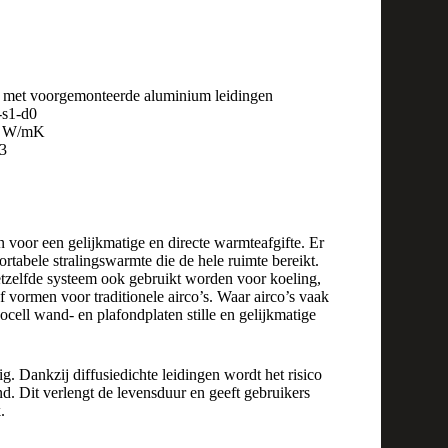
t met voorgemonteerde aluminium leidingen
s1-d0
2 W/mK
3
 voor een gelijkmatige en directe warmteafgifte. Er
tabele stralingswarmte die de hele ruimte bereikt.
zelfde systeem ook gebruikt worden voor koeling,
 vormen voor traditionele airco’s. Waar airco’s vaak
ocell wand- en plafondplaten stille en gelijkmatige
. Dankzij diffusiedichte leidingen wordt het risico
nd. Dit verlengt de levensduur en geeft gebruikers
.