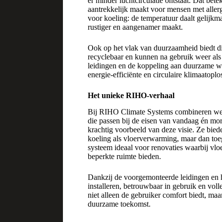
er minder luchtcirculatie ontstaat. Dat bet
aantrekkelijk maakt voor mensen met aller
voor koeling: de temperatuur daalt gelijkma
rustiger en aangenamer maakt.
Ook op het vlak van duurzaamheid biedt dit
recyclebaar en kunnen na gebruik weer als
leidingen en de koppeling aan duurzame 
energie-efficiënte en circulaire klimaatoplo
Het unieke RIHO-verhaal
Bij RIHO Climate Systems combineren we 
die passen bij de eisen van vandaag én mo
krachtig voorbeeld van deze visie. Ze bied
koeling als vloerverwarming, maar dan toe
systeem ideaal voor renovaties waarbij vlo
beperkte ruimte bieden.
Dankzij de voorgemonteerde leidingen en h
installeren, betrouwbaar in gebruik en volle
niet alleen de gebruiker comfort biedt, ma
duurzame toekomst.