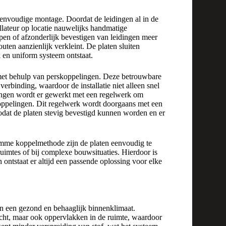
 eenvoudige montage. Doordat de leidingen al in de
allateur op locatie nauwelijks handmatige
jpen of afzonderlijk bevestigen van leidingen meer
outen aanzienlijk verkleint. De platen sluiten
 en uniform systeem ontstaat.
met behulp van perskoppelingen. Deze betrouwbare
verbinding, waardoor de installatie niet alleen snel
ingen wordt er gewerkt met een regelwerk om
oppelingen. Dit regelwerk wordt doorgaans met een
zodat de platen stevig bevestigd kunnen worden en er
mme koppelmethode zijn de platen eenvoudig te
ruimtes of bij complexe bouwsituaties. Hierdoor is
n ontstaat er altijd een passende oplossing voor elke
n een gezond en behaaglijk binnenklimaat.
ucht, maar ook oppervlakken in de ruimte, waardoor