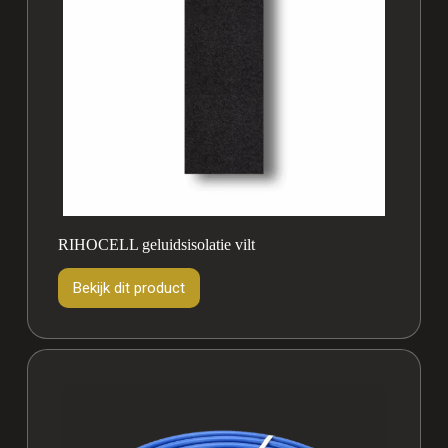
RIHOCELL geluidsisolatie vilt
Bekijk dit product
Bekijk
dit
product