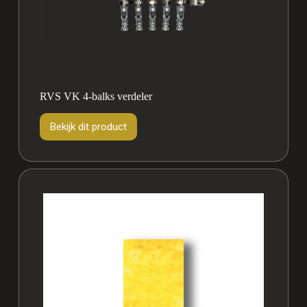
RVS VK 4-balks verdeler
Bekijk dit product
Bekijk
dit
product