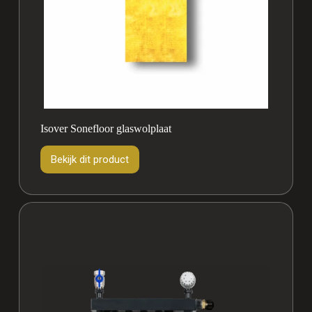
Isover Sonefloor glaswolplaat
Bekijk dit product
Bekijk
dit
product