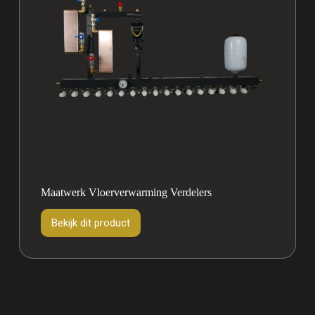
Maatwerk Vloerverwarming Verdelers
Bekijk dit product
Bekijk
dit
product