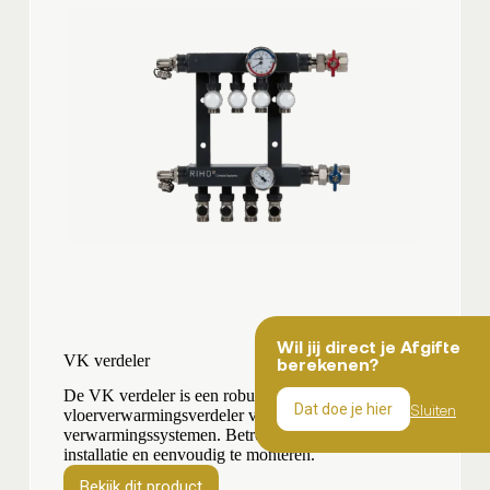
Wil jij direct je Afgifte
VK verdeler
berekenen?
De VK verdeler is een robuuste, efficiënte
Sluiten
Dat doe je hier
vloerverwarmingsverdeler voor standaard
verwarmingssystemen. Betrouwbaar in elke
installatie en eenvoudig te monteren.
Bekijk dit product