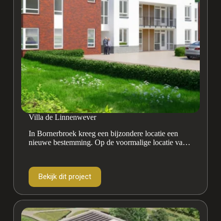
Villa de Linnenwever
In Bornerbroek kreeg een bijzondere locatie een
nieuwe bestemming. Op de voormalige locatie van
een slagerij verrees een modern
appartementencomplex met 18 betaalbare
starterswoningen.
Bekijk dit project
Villa
de
Linnenwever