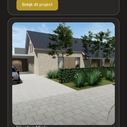
starterswoningen.
Bekijk dit project
50
zorgappartementen
De
Nevel