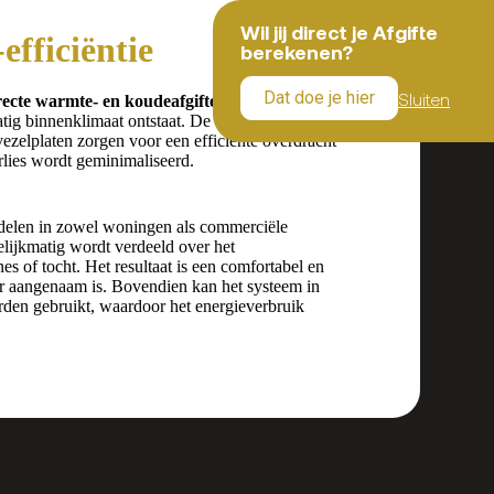
Wil jij direct je Afgifte
efficiëntie
berekenen?
Dat doe je hier
Sluiten
recte warmte- en koudeafgifte
, waardoor ruimtes
tig binnenklimaat ontstaat. De aluminium
vezelplaten zorgen voor een efficiënte overdracht
lies wordt geminimaliseerd.
delen in zowel woningen als commerciële
ijkmatig wordt verdeeld over het
s of tocht. Het resultaat is een comfortabel en
or aangenaam is. Bovendien kan het systeem in
en gebruikt, waardoor het energieverbruik