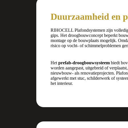
Duurzaamheid en p
RIHOCELL Plafondsystemen zijn volledi
gips. Het droogbouwconcept beperkt bouwaf
montage op de bouwplaats mogelijk. Omdat 
risico op vocht- of schimmelproblemen gemi
Het
prefab-droogbouwsysteem
biedt bove
worden aangepast, uitgebreid of verplaatst
nieuwbouw- als renovatieprojecten. Plafon
afgewerkt met stuc, schilderwerk of systee
het interieur.