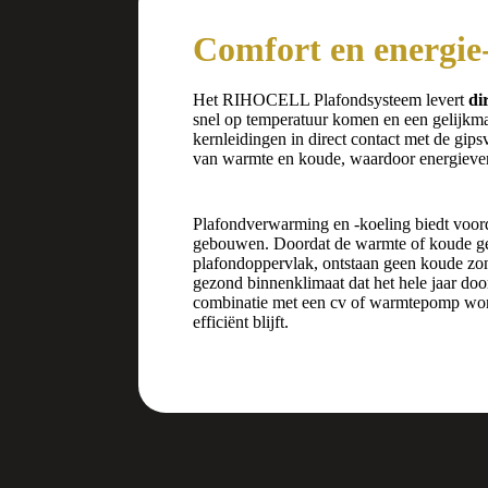
Comfort en energie-
Het RIHOCELL Plafondsysteem levert
di
snel op temperatuur komen en een gelijkma
kernleidingen in direct contact met de gips
van warmte en koude, waardoor energiever
Plafondverwarming en -koeling biedt voor
gebouwen. Doordat de warmte of koude gel
plafondoppervlak, ontstaan geen koude zone
gezond binnenklimaat dat het hele jaar do
combinatie met een cv of warmtepomp word
efficiënt blijft.