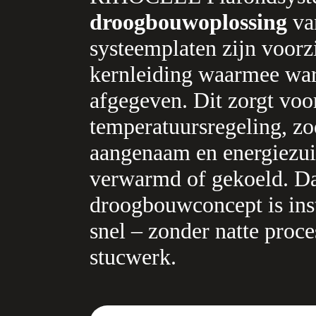
droogbouwoplossing
van
systeemplaten zijn voor
kernleiding waarmee war
afgegeven. Dit zorgt voor
temperatuursregeling, z
aangenaam en energiezu
verwarmd of gekoeld. Da
droogbouwconcept is inst
snel – zonder natte proc
stucwerk.