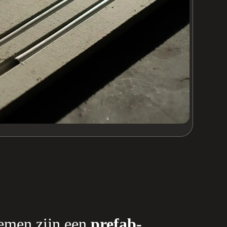
men zijn een
prefab-