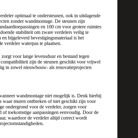
rdeler optimaal te ondersteunen, ook in uitdagende
rojecten zonder wandmontage. De steunen zijn
standaardtoepassingen en 100 cm voor grotere ruimtes
doende stabiliteit om zware verdelers veilig te
 en bijgeleverd bevestigingsmateriaal is het
 verdeler waterpas te plaatsen.
n zorgt voor lange levensduur en bestand tegen
ompatibiliteit zijn de steunen geschikt voor vrijwel
ig in zowel nieuwbouw- als renovatieprojecten
anneer wandmontage niet mogelijk is. Denk hierbij
es waar muren ontbreken of niet geschikt zijn voor
lige ondergrond voor de verdeler, zorgen voor
d of toekomstige aanpassingen eenvoudig. Door de
ar, waardoor de verdeler altijd correct wordt
 projectomstandigheden.