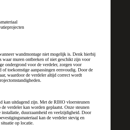
smateriaal
atieprojecten
anneer wandmontage niet mogelijk is. Denk hierbij
es waar muren ontbreken of niet geschikt zijn voor
lige ondergrond voor de verdeler, zorgen voor
d of toekomstige aanpassingen eenvoudig. Door de
ar, waardoor de verdeler altijd correct wordt
 projectomstandigheden.
d kan uitdagend zijn. Met de RIHO vloersteunen
op de verdeler kan worden geplaatst. Onze steunen
installatie, duurzaamheid en veelzijdigheid. Door
bevestigingsmateriaal kan de verdeler stevig en
ituatie op locatie.