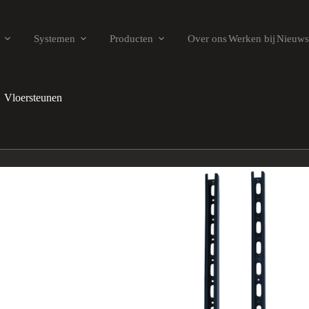
Systemen
Producten
Over ons
Werken bij
Nieuws
Vloersteunen