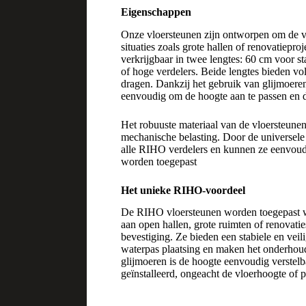
Eigenschappen
Onze vloersteunen zijn ontworpen om de ve
situaties zoals grote hallen of renovatiep
verkrijgbaar in twee lengtes: 60 cm voor 
of hoge verdelers. Beide lengtes bieden vol
dragen. Dankzij het gebruik van glijmoeren
eenvoudig om de hoogte aan te passen en de
Het robuuste materiaal van de vloersteune
mechanische belasting. Door de universele c
alle RIHO verdelers en kunnen ze eenvoud
worden toegepast
Het unieke RIHO-voordeel
De RIHO vloersteunen worden toegepast w
aan open hallen, grote ruimten of renovati
bevestiging. Ze bieden een stabiele en vei
waterpas plaatsing en maken het onderhou
glijmoeren is de hoogte eenvoudig verstelba
geïnstalleerd, ongeacht de vloerhoogte of