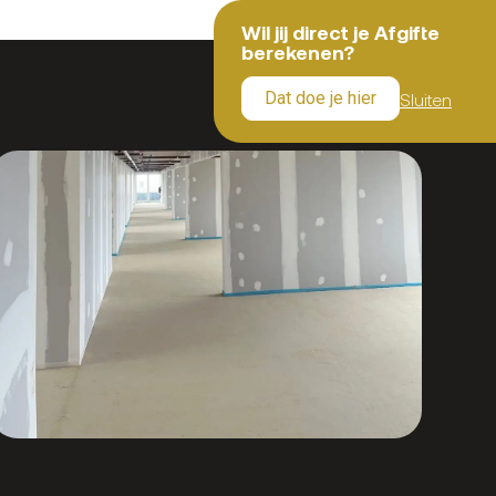
Wil jij direct je Afgifte
berekenen?
Dat doe je hier
Sluiten